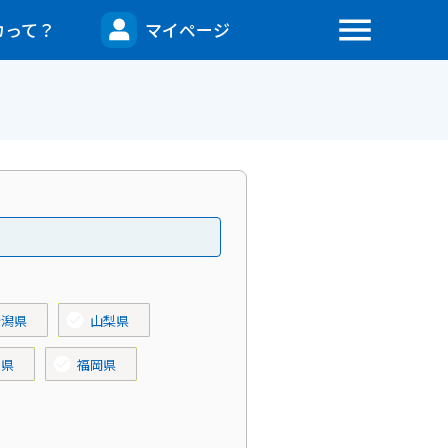
menu
カって？
マイページ
check_circle
新潟県
山梨県
check_circle
知県
福岡県