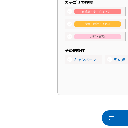
カテゴリで検索
check_circle
百貨店・ホームセンター
check_circle
宝飾・時計・メガネ
check_circle
旅行・宿泊
その他条件
check_circle
check_circle
キャンペーン
近い順
sort