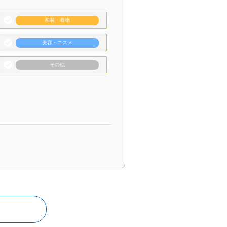
check_circle
和装・着物
check_circle
美容・コスメ
check_circle
その他