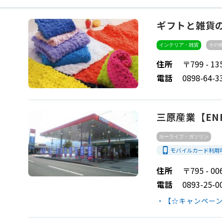
ギフトと雑貨の
インテリア・雑貨
その
住所
〒799 - 
電話
0898-64-3
三原産業【ENEO
カーライフ・ガソリン
phone_iphone
モバイルカード利用
住所
〒795 - 
電話
0893-25-0
・【☆キャンペーン