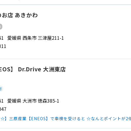
お店 あきかわ
他
1351 愛媛県 西条市 三津屋211-1
311
S】 Dr.Drive 大洲東店
可
0061 愛媛県 大洲市 徳森385-1
047
☆】三原産業【ENEOS】で車検を受けると ☆なんとポイントが2