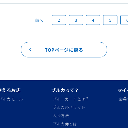
2
3
4
5
前へ
keyboard_arrow_left
TOPページに戻る
使えるお店
ブルカって？
マイ
ブルカモール
ブルーカードとは？
会員
ブルカのメリット
入会方法
ブルカ券とは