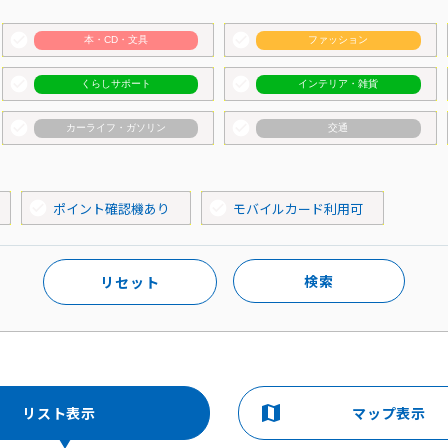
check_circle
check_circle
本・CD・文具
ファッション
check_circle
check_circle
くらしサポート
インテリア・雑貨
check_circle
check_circle
カーライフ・ガソリン
交通
check_circle
check_circle
ポイント確認機あり
モバイルカード利用可
検索
リセット
map
リスト表示
マップ表示