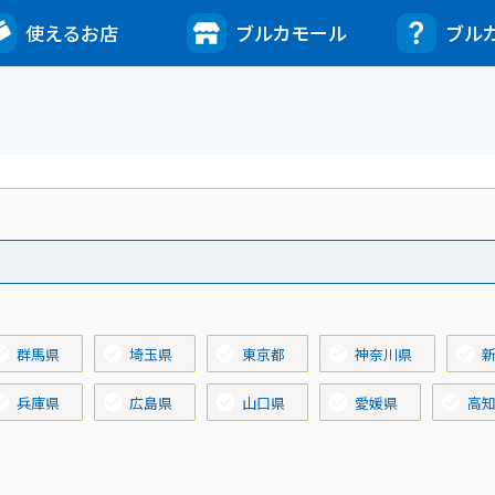
使えるお店
ブルカモール
ブル
circle
check_circle
check_circle
check_circle
check_circle
群馬県
埼玉県
東京都
神奈川県
circle
check_circle
check_circle
check_circle
check_circle
兵庫県
広島県
山口県
愛媛県
高