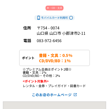
本・CD・文具
phone_iphone
radio_button_unchecked
モバイルカード利用
可
住所
〒754 - 0074
山口県 山口市 小郡津市2-11
電話
083-972-6456
書籍・文具：0.5%

ポイント
CD/DVD/BD：1%
☆プレミアム会員はポイント2倍☆

書籍・文具：1%

CD/DVD/BD・その他：2%
<ポイント対象外>
レンタル・金券・プレイガイド・図書カード
このお店のホームページ
launch