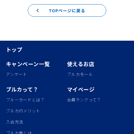
keyboard_arrow_left
TOPページに戻る
トップ
キャンペーン一覧
使えるお店
アンケート
ブルカモール
ブルカって？
マイページ
ブルーカードとは？
会員ランクって？
ブルカのメリット
入会方法
ブルカ券とは