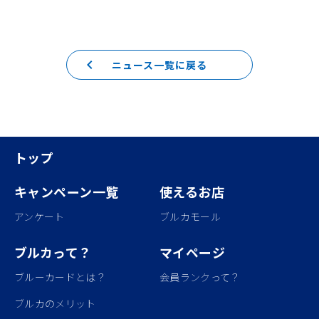
keyboard_arrow_left
ニュース一覧に戻る
トップ
キャンペーン一覧
使えるお店
アンケート
ブルカモール
ブルカって？
マイページ
ブルーカードとは？
会員ランクって？
ブルカのメリット