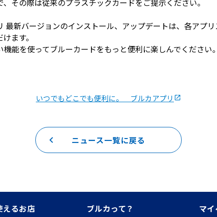
、その際は従来のプラスチックカードをご提示ください。

リ 最新バージョンのインストール、アップデートは、各アプリ
けます。

い機能を使ってブルーカードをもっと便利に楽しんでください
いつでもどこでも便利に。 ブルカアプリ
launch
keyboard_arrow_left
ニュース一覧に戻る
使えるお店
ブルカって？
マイ