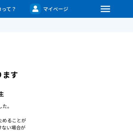
menu
カって？
マイページ
ります
生


ためることが
けない場合が